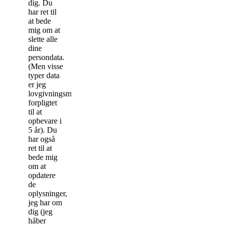
dig. Du
har ret til
at bede
mig om at
slette alle
dine
persondata.
(Men visse
typer data
er jeg
lovgivningsmæssigt
forpligtet
til at
opbevare i
5 år). Du
har også
ret til at
bede mig
om at
opdatere
de
oplysninger,
jeg har om
dig (jeg
håber