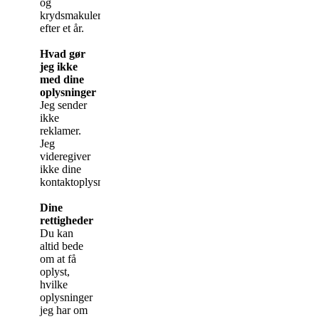
og
krydsmakuleres
efter et år.
Hvad gør
jeg ikke
med dine
oplysninger
Jeg sender
ikke
reklamer.
Jeg
videregiver
ikke dine
kontaktoplysninger.
Dine
rettigheder
Du kan
altid bede
om at få
oplyst,
hvilke
oplysninger
jeg har om