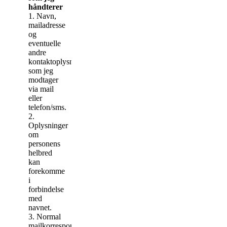
håndterer
1. Navn,
mailadresse
og
eventuelle
andre
kontaktoplysninger,
som jeg
modtager
via mail
eller
telefon/sms.
2.
Oplysninger
om
personens
helbred
kan
forekomme
i
forbindelse
med
navnet.
3. Normal
mailkorrespondance