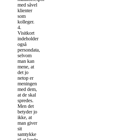
med såvel
klienter
som
kolleger.
4.
Visitkort
indeholder
også
persondata,
selvom
man kan
mene, at
det jo
netop er
meningen
med dem,
at de skal
spredes.
Men det
betyder jo
ikke, at
man giver
sit
samtykke
til at lande