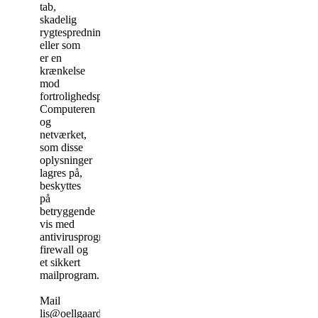
tab,
skadelig
rygtespredning,
eller som
er en
krænkelse
mod
fortrolighedspligt/tavshedspligt).
Computeren
og
netværket,
som disse
oplysninger
lagres på,
beskyttes
på
betryggende
vis med
antivirusprogram,
firewall og
et sikkert
mailprogram.
Mail
lis@oellgaard.dk