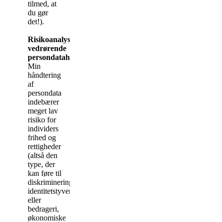
tilmed, at
du gør
det!).
Risikoanalyse
vedrørende
persondatahåndtering
Min
håndtering
af
persondata
indebærer
meget lav
risiko for
individers
frihed og
rettigheder
(altså den
type, der
kan føre til
diskriminering,
identitetstyveri
eller
bedrageri,
økonomiske