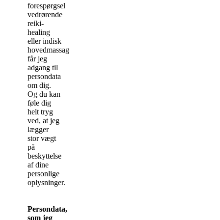
forespørgsel
vedrørende
reiki-
healing
eller indisk
hovedmassage,
får jeg
adgang til
persondata
om dig.
Og du kan
føle dig
helt tryg
ved, at jeg
lægger
stor vægt
på
beskyttelse
af dine
personlige
oplysninger.
Persondata,
som jeg