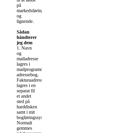
på
markedsføringslister
og
lignende.
Sådan
håndterer
jeg dem
1. Navn
og
mailadresse
lagres i
mailprogrammets
adressebog.
Fakturaadressen
lagres i en
separat fil
et andet
sted på
harddisken
samt i mit
bogføringssystem.
Normalt
gemmes