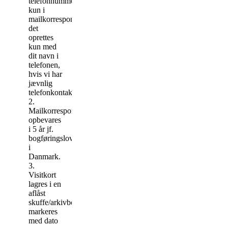
telefonnummer
kun i
mailkorrespondancen,
det
oprettes
kun med
dit navn i
telefonen,
hvis vi har
jævnlig
telefonkontakt.
2.
Mailkorrespondance
opbevares
i 5 år jf.
bogføringsloven
i
Danmark.
3.
Visitkort
lagres i en
aflåst
skuffe/arkivboks,
markeres
med dato