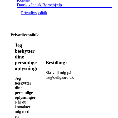
Kontakt
Dansk - Indisk Børnehjælp
Privatlivspolitik
Privatlivspolitik
Jeg
beskytter
dine
Bestilling:
personlige
oplysninger
Skriv til mig på
lis@oellgaard.dk
Jeg
beskytter
dine
personlige
oplysninger
Når du
kontakter
mig med
en