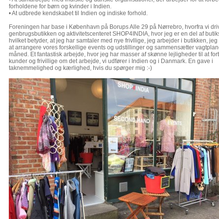
forholdene for børn og kvinder i Indien.
• At udbrede kendskabet til Indien og indiske forhold.
Foreningen har base i København på Borups Alle 29 på Nørrebro, hvorfra vi dri
genbrugsbutikken og aktivitetscenteret SHOP4INDIA, hvor jeg er en del af butik
hvilket betyder, at jeg har samtaler med nye frivllige, jeg arbejder i butikken, jeg 
at arrangere vores forskellige events og udstillinger og sammensætter vagtpla
måned. Et fantastisk arbejde, hvor jeg har masser af skønne lejligheder til at for
kunder og frivillige om det arbejde, vi udfører i Indien og i Danmark. En gave i
taknemmelighed og kærlighed, hvis du spørger mig :-)