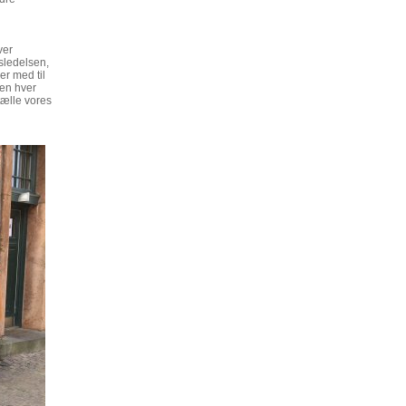
ver
sledelsen,
er med til
nen hver
tælle vores