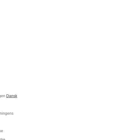
ngen
Dansk
eningens
ke
edre