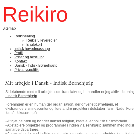
Reikiro
Sitemap
Reikihealing
Reikis 5 leveregler
Englekort
Indisk hovedmassage
Profil
Priser og bestilling
Kontakt
Dansk - Indisk Børnehjælp
Privatlivspolitik
Mit arbejde i Dansk - Indisk Børnehjælp
Sideløbende med mit arbejde som translatør og behandler er jeg aktiv i foreni
- Indisk Børnehjælp
.
Foreningen er en humanitær organisation, der driver et børnehjem, et
ekstraundervisningscenter og flere andre projekter i delstaten Tamil Nadu. For
formål fokuserer på:
• At hjælpe børn og kvinder uanset religion, kaste eller politisk tilhørsforhold.
• At etablere projekter og programmer i Indien via selvhjælp sammen med indis
samarbejdspartnere.
• At samarbejde med indiske og danske organisationer, der arbejder for at forb